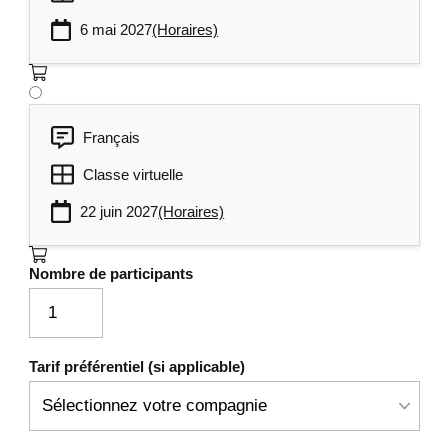
automatiquement une cartographie
des flux fonctionnels croisés.
6 mai 2027
(Horaires)
Français
Classe virtuelle
22 juin 2027
(Horaires)
Nombre de participants
Tarif préférentiel (si applicable)