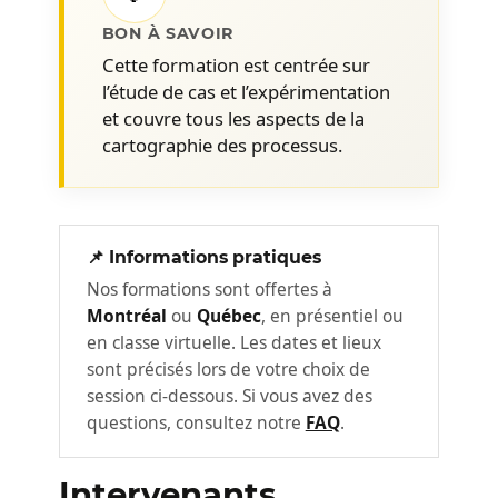
Pour éviter ce gaspillage, nous couvrons :
BON À SAVOIR
Cette formation est centrée sur
À quoi ressemble un projet
l’étude de cas et l’expérimentation
d’amélioration réussi et comment
et couvre tous les aspects de la
exploite-t-il la cartographie.
cartographie des processus.
Quels sont les différents types de
projets d’améliorations et quand doit-
on utiliser la cartographie.
📌 Informations pratiques
Comment différencier des tâches qui
ont de la valeur et évaluer le potentiel
Nos formations sont offertes à
Montréal
ou
Québec
, en présentiel ou
d’amélioration d’un processus à
en classe virtuelle. Les dates et lieux
améliorer :
sont précisés lors de votre choix de
Comment clarifier un mandat
session ci-dessous. Si vous avez des
d’amélioration des processus.
questions, consultez notre
FAQ
.
Comment choisir un bon processus à
cartographier.
Intervenants