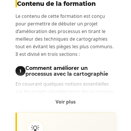
Contenu de la formation
Le contenu de cette formation est conçu
pour permettre de débuter un projet
d’amélioration des processus en tirant le
meilleur des techniques de cartographies
tout en évitant les pièges les plus communs.
Il est divisé en trois sections :
Comment améliorer un
1
processus avec la cartographie
En couvrant quelques notions essentielles
sur les projets d’amélioration des processus,
on s’assure de démarrer le projet sur de
Voir plus
bonnes bases. Un des plus grands risques
d’un projet d’amélioration des processus est
d’investir beaucoup d’efforts pour trouver
💡
des solutions qui ne seront pas implantées.