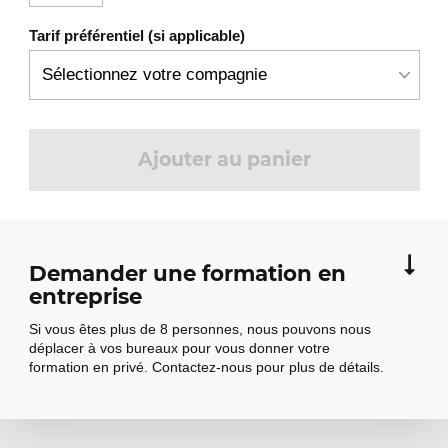
Quelles sont les erreurs les plus
Tarif préférentiel (si applicable)
communes lors de l’implantation des
métriques ?
Constat d’échec et principales causes.
Processus de mesure
4
Ajouter au panier
Présentation rapide de l'ISO 15939
Résumé simplifié du processus
d’implantation des métriques (en 10
Demander une formation en
points)
entreprise
Étude des exemples et technique
Si vous êtes plus de 8 personnes, nous pouvons nous
5
de résolution de problèmes
déplacer à vos bureaux pour vous donner votre
formation en privé. Contactez-nous pour plus de détails.
Présentation de l’outil de métriques
sur la qualité et les tests.
Comment initier une action corrective