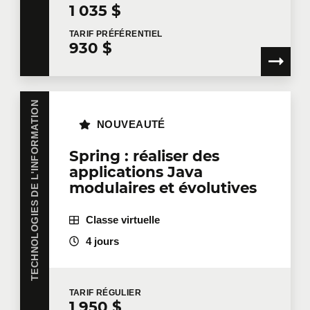
1 035 $
TARIF
PRÉFÉRENTIEL
Courriel
*
930 $
TECHNOLOGIES DE L'INFORMATION
Téléphone
Poste
NOUVEAUTÉ
Spring : réaliser des
applications Java
Entreprise
modulaires et évolutives
Classe virtuelle
Nombre de participants
*
4 jours
TARIF
RÉGULIER
Formation
*
1 950 $