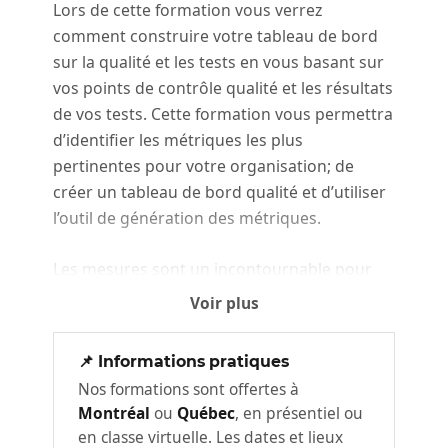
Lors de cette formation vous verrez
comment construire votre tableau de bord
sur la qualité et les tests en vous basant sur
vos points de contrôle qualité et les résultats
de vos tests. Cette formation vous permettra
d’identifier les métriques les plus
pertinentes pour votre organisation; de
créer un tableau de bord qualité et d’utiliser
l’outil de génération des métriques.
Les mesures sont un incontournable pour
toute organisation qui désire réaliser de
Voir plus
l’amélioration continue sur ses pratiques en
qualité et ses pratiques en test logiciel.
📌 Informations pratiques
Nos formations sont offertes à
Principes et concepts de base sur
1
Montréal
ou
Québec
, en présentiel ou
les métriques
en classe virtuelle. Les dates et lieux
Qu’est-ce que les métriques logicielles