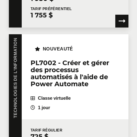
TARIF
PRÉFÉRENTIEL
1 755 $
Dites-nous en plus
TECHNOLOGIES DE L'INFORMATION
Votre fonction
NOUVEAUTÉ
PL7002 - Créer et gérer
des processus
Localisation pour la formation
automatisés à l'aide de
Power Automate
Classe virtuelle
Message
1 jour
TARIF
RÉGULIER
725 $