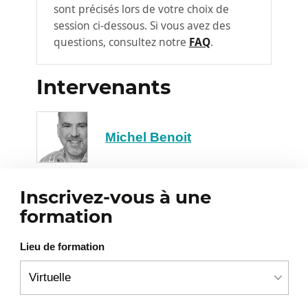
sont précisés lors de votre choix de
?
session ci-dessous. Si vous avez des
Qualité d’une bonne métrique et utilité
questions, consultez notre
FAQ
.
Pourquoi mesurer ?
Métriques qualité ou métriques de
Intervenants
test ?
Les différents tableaux de bord,
Michel Benoit
composantes essentielles de votre
programme qualité
Quoi mesurer ?
Inscrivez-vous à une
D’où proviennent les métriques pour
formation
réaliser l’amélioration continue et
l’optimisation de nos façons de faire ?
Lieu de formation
Métriques standards
2
Qu’est-ce qu’un modèle qualité ?