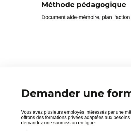
⦁ Diminution des capacités à ch
Méthode pédagogique
Favoriser un sommeil de qualité
Document aide-mémoire, plan l’action 
⦁ Découverte de pratiques favorab
mouvement doux, routine, hygiè
⦁ Exercices de détente et respira
Intégration dans son quotidien
⦁ Réalisation d’un plan d’action s
quelques stratégies immédiatemen
Demander une forma
Vous avez plusieurs employés intéressés par une mêm
offrons des formations privées adaptées aux besoins 
demandez une soumission en ligne.