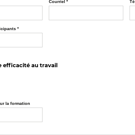
Courriel
*
Té
icipants
*
ur la formation