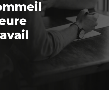
sommeil
leure
ravail