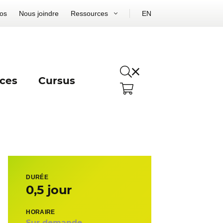
os
Nous joindre
Ressources
EN
ces
Cursus
DURÉE
0,5 jour
HORAIRE
Sur demande