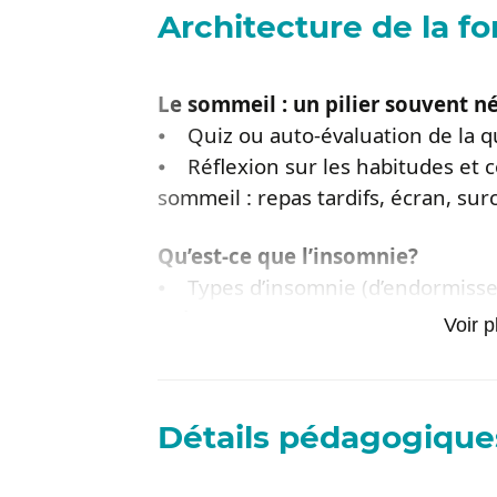
Architecture de la f
Le sommeil : un pilier souvent n
⦁ Quiz ou auto-évaluation de la 
⦁ Réflexion sur les habitudes et
sommeil : repas tardifs, écran, sur
Qu’est-ce que l’insomnie?
⦁ Types d’insomnie (d’endormissem
précoce)
Voir p
⦁ Impact du stress et de l’anxiété
Effets du manque de sommeil
Détails pédagogique
⦁ Baisse de concentration, irritabi
physique et mentale