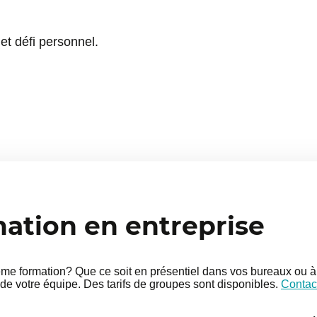
anger ses comportements
et défi personnel.
les au sommeil (respiration,
ne numérique)
tion testés en groupe
imple pour mettre en place
t applicables
tion en entreprise
e formation? Que ce soit en présentiel dans vos bureaux ou à 
de votre équipe. Des tarifs de groupes sont disponibles.
Contac