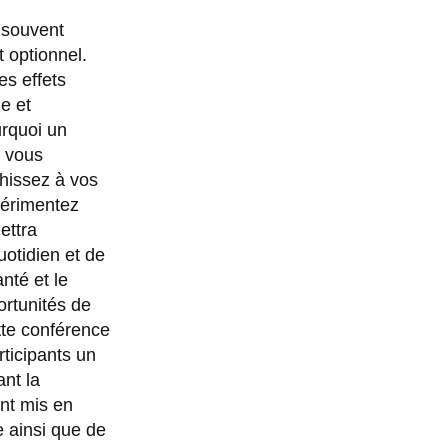
 souvent
t optionnel.
s effets
ie et
urquoi un
t vous
chissez à vos
périmentez
ettra
uotidien et de
nté et le
ortunités de
te conférence
rticipants un
nt la
nt mis en
e ainsi que de