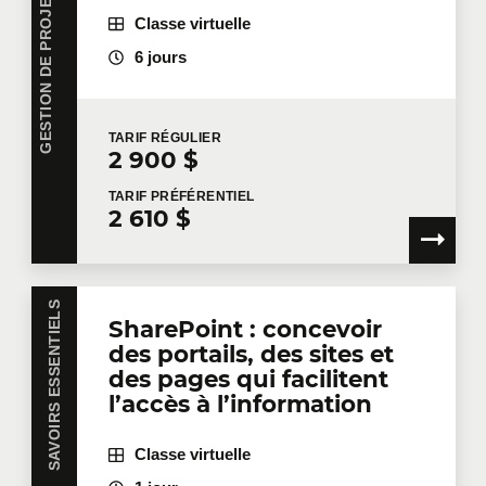
G
E
S
T
I
O
N
D
E
P
R
O
J
E
T
S
,
P
R
O
D
U
I
T
S
E
T
O
P
É
R
A
T
I
O
N
Classe virtuelle
6 jours
TARIF
RÉGULIER
2 900 $
TARIF
PRÉFÉRENTIEL
2 610 $
SAVOIRS ESSENTIELS
SharePoint : concevoir
des portails, des sites et
des pages qui facilitent
l’accès à l’information
Classe virtuelle