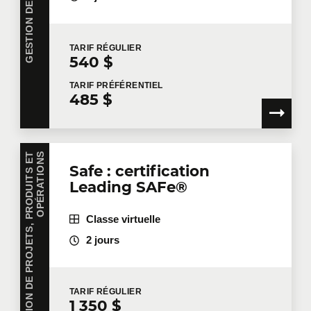
TARIF
RÉGULIER
540 $
TARIF
PRÉFÉRENTIEL
485 $
G
E
S
T
I
O
N
D
E
P
R
O
J
E
T
S
,
P
R
O
D
U
I
T
S
E
T
O
P
É
R
A
T
I
O
N
S
Safe : certification
Leading SAFe®
Classe virtuelle
2 jours
TARIF
RÉGULIER
1 350 $