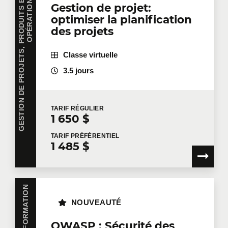
G
E
S
T
I
O
N
D
E
P
R
O
J
E
T
S
,
P
R
O
D
U
I
T
S
E
T
O
P
É
R
A
T
I
O
N
S
Gestion de projet:
optimiser la planification
des projets
Classe virtuelle
3.5 jours
TARIF
RÉGULIER
1 650 $
TARIF
PRÉFÉRENTIEL
1 485 $
NOUVEAUTÉ
OWASP : Sécurité des