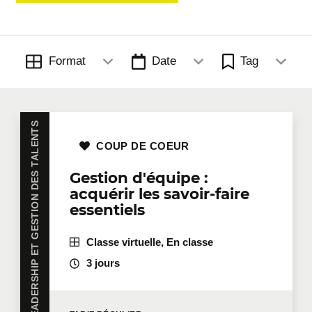
Manufacturier et industrie
Santé bien-être
Savoirs essentiels
Format
Date
Tag
Technologies de l'information
LEADERSHIP ET GESTION DES TALENTS
COUP DE COEUR
Ventes, relation client et marketing
Gestion d'équipe :
acquérir les savoir-faire
essentiels
Classe virtuelle, En classe
3 jours