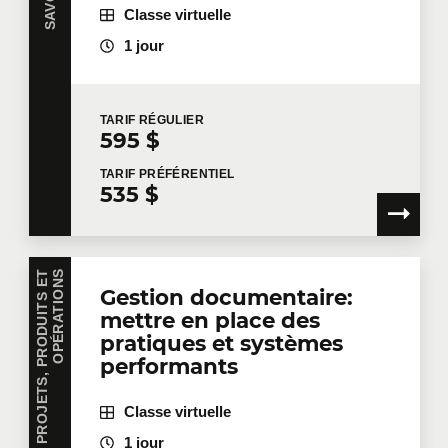
Classe virtuelle
1 jour
TARIF
RÉGULIER
595 $
TARIF
PRÉFÉRENTIEL
535 $
G
E
S
T
I
O
N
D
E
P
R
O
J
E
T
S
,
P
R
O
D
U
I
T
S
E
T
O
P
É
R
A
T
I
O
N
S
Gestion documentaire:
mettre en place des
pratiques et systèmes
performants
Classe virtuelle
1 jour