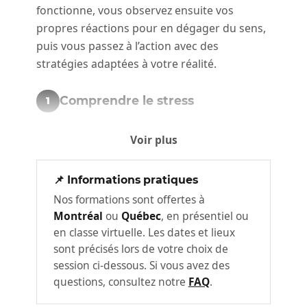
fonctionne, vous observez ensuite vos
propres réactions pour en dégager du sens,
puis vous passez à l’action avec des
stratégies adaptées à votre réalité.
Comprendre le stress
1
Pour mieux gérer le stress, il faut d’abord
Voir plus
comprendre comment il fonctionne. Ce
premier atelier pose les bases en explorant
📌 Informations pratiques
ce qui se passe dans votre corps, votre
Nos formations sont offertes à
cerveau et votre système nerveux.
Montréal
ou
Québec
, en présentiel ou
en classe virtuelle. Les dates et lieux
Ce qu’est le stress et ses effets
sont précisés lors de votre choix de
physiologiques et cognitifs
session ci-dessous. Si vous avez des
Le cycle du stress
questions, consultez notre
FAQ
.
Le lien entre stress, énergie et