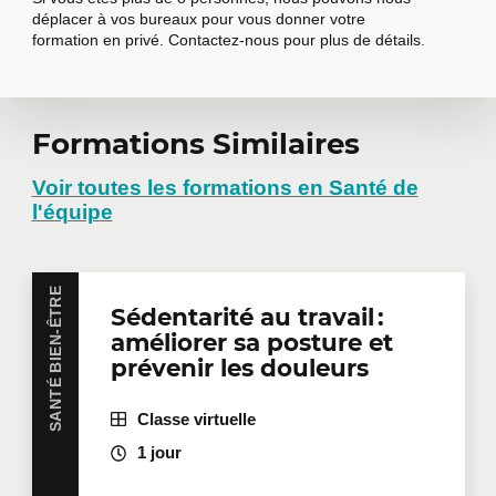
déplacer à vos bureaux pour vous donner votre
formation en privé. Contactez-nous pour plus de détails.
Demander une
Formations Similaires
formation en
Voir toutes les formations en Santé de
l'équipe
entreprise
SANTÉ BIEN-ÊTRE
Sédentarité au travail :
Vous avez plusieurs employés intéressés par une
améliorer sa posture et
même formation? Que ce soit en présentiel dans
vos bureaux ou à distance en mode virtuel, nous
prévenir les douleurs
offrons des formations privées adaptées aux
besoins de votre équipe. Des tarifs de groupes sont
Classe virtuelle
disponibles.
Contactez-nous
pour plus de détails ou
demandez une soumission en ligne.
1 jour
Prénom
*