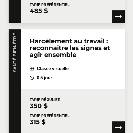
Nombre de participants
*
TARIF
PRÉFÉRENTIEL
485 $
Formation
*
SANTÉ BIEN-ÊTRE
Harcèlement au travail :
reconnaître les signes et
agir ensemble
Dites-nous en plus
Classe virtuelle
0.5 jour
Votre fonction
TARIF
RÉGULIER
350 $
Localisation pour la formation
TARIF
PRÉFÉRENTIEL
315 $