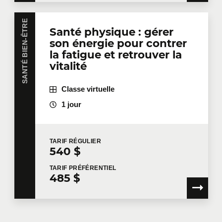
Message
SANTÉ BIEN-ÊTRE
Santé physique : gérer
son énergie pour contrer
la fatigue et retrouver la
vitalité
En cochant cette case, je confirme avoir lu et accepté
la
Politique de confidentialité de Technologia
, qui
Classe virtuelle
fournit des informations sur la manière dont mes
informations personnelles seront utilisées après leur
1 jour
collecte. Veuillez noter que si vous n'acceptez pas les
termes de la politique de confidentialité en question,
Technologia ne disposera pas des informations
TARIF
RÉGULIER
nécessaires pour évaluer votre demande, vous
540 $
contacter pour faire suite à votre demande, ou vous
fournir les services.
TARIF
PRÉFÉRENTIEL
485 $
Je souhaite que Technologia m'envoie des
communications commerciales.
En savoir plus >