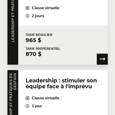
LEADERSHIP ET PRATIQUES DE GESTION
Classe virtuelle
2 jours
TARIF
RÉGULIER
965 $
TARIF
PRÉFÉRENTIEL
870 $
L
E
A
D
E
R
S
H
I
P
E
T
P
R
A
T
I
Q
U
E
S
D
E
G
E
S
T
I
O
N
Leadership : stimuler son
équipe face à l'imprévu
Classe virtuelle
1 jour