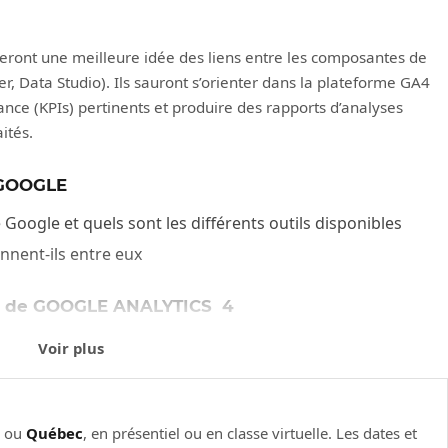
 feront une meilleure idée des liens entre les composantes de
, Data Studio). Ils sauront s’orienter dans la plateforme GA4
ance (KPIs) pertinents et produire des rapports d’analyses
ités.
 GOOGLE
Google et quels sont les différents outils disponibles
nnent-ils entre eux
ux de GOOGLE ANALYTICS 4
er l’engagement des usagers avec des métriques
Voir plus
l
ou
Québec
, en présentiel ou en classe virtuelle. Les dates et