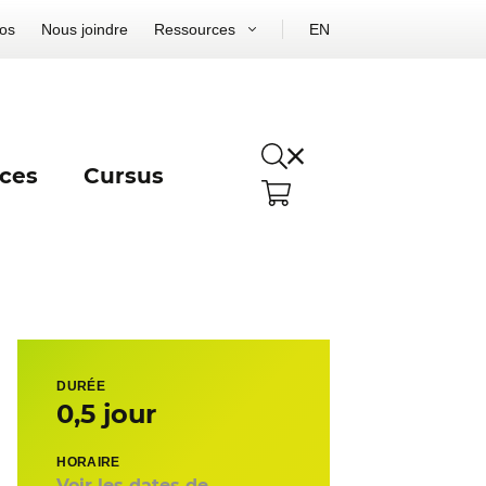
os
Nous joindre
Ressources
EN
ces
Cursus
DURÉE
0,5 jour
HORAIRE
Voir les dates de