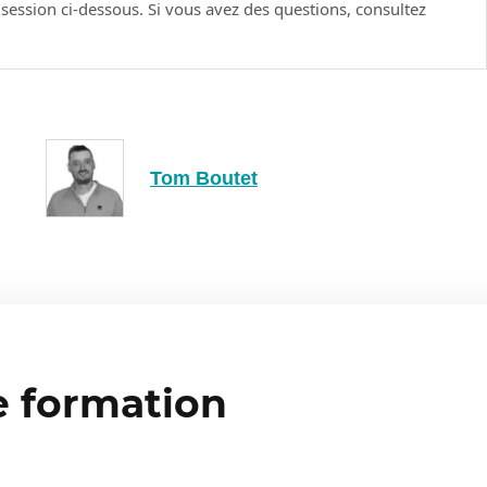
e session ci-dessous. Si vous avez des questions, consultez
 compte, propriété, stream, filtres… pour synthétiser les
tablir des données. Qu’est-ce qu’un événement : toute
e (consultation de page, scroll, téléchargement de document,
 vie, l’usager, les événements, l’analyse et la configuration
Tom Boutet
4 et la version précédente UA ?
ment accessibles qu’avec la version précédente.
 utilisateur (et ses données) d’une plateforme à l’autre (cell,
tifs (goals) plus paramétrables
e formation
arti des données utilisateurs ?
r des audiences selon leurs caractéristiques et leurs