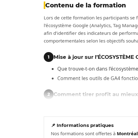
Contenu de la formation
Lors de cette formation les participants se
l’écosystème Google (Analytics, Tag Manager
afin d’identifier des indicateurs de perform
comportementales selon les objectifs souha
Mise à jour sur l’ÉCOSYSTÈME
1
Que trouve-t-on dans l’écosystème 
Comment les outils de GA4 fonctio
Comment tirer profit au mie
2
Un nouvel outil pour mieux mesur
préconfigurées.
📌 Informations pratiques
Qu’est-ce que GA4 (new GA) ?
3
Nos formations sont offertes à
Montréa