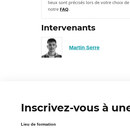
lieux sont précisés lors de votre choix d
Se familiariser avec les notions de
notre
FAQ
.
sources de données.
Les événements comme base pour é
Intervenants
interaction de l’usager sur un sit
visionnage de vidéo, etc.).
Les grands axes de GA4 : le cycle de
Martin Serre
des audiences.
Qu’est-ce qui change entre GA
4
Des mesures poussées, plus facile
La possibilité de suivre le parcours
laptop, desktop…).
Des funnels améliorés et des objec
Inscrivez-vous à un
Comment comprendre et tirer p
5
Lieu de formation
Le cœur de l’outil est de configure