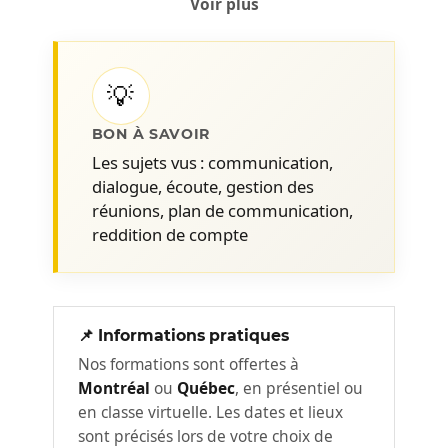
Voir plus
L’échange - Mise en situation : le
dialogue
💡
Éviter les réunionites :
2
BON À SAVOIR
Avant : Préparer sa réunion
Les sujets vus : communication,
Pendant : Mener la réunion
dialogue, écoute, gestion des
Après : Suivis de la réunion.
réunions, plan de communication,
reddition de compte
📌 Informations pratiques
Nos formations sont offertes à
Montréal
ou
Québec
, en présentiel ou
en classe virtuelle. Les dates et lieux
sont précisés lors de votre choix de