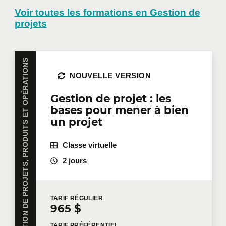
formation en
Voir toutes les formations en Gestion de
projets
entreprise
GESTION DE PROJETS, PRODUITS ET OPÉRATIONS
Vous avez plusieurs employés intéressés par une
NOUVELLE VERSION
même formation? Que ce soit en présentiel dans
vos bureaux ou à distance en mode virtuel, nous
Gestion de projet : les
offrons des formations privées adaptées aux
bases pour mener à bien
besoins de votre équipe. Des tarifs de groupes sont
un projet
disponibles.
Contactez-nous
pour plus de détails ou
demandez une soumission en ligne.
Classe virtuelle
Prénom
*
2 jours
Nom
*
TARIF
RÉGULIER
965 $
TARIF
PRÉFÉRENTIEL