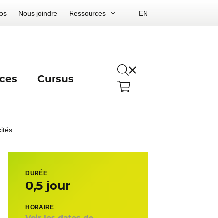
os
Nous joindre
Ressources
EN
ces
Cursus
ités
DURÉE
0,5 jour
HORAIRE
Voir les dates de